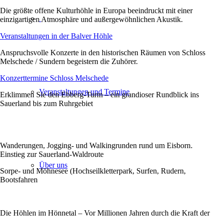
Die größte offene Kulturhöhle in Europa beeindruckt mit einer
einzigartigen Atmosphäre und außergewöhnlichen Akustik.
Veranstaltungen in der Balver Höhle
Anspruchsvolle Konzerte in den historischen Räumen von Schloss
Melschede / Sundern begeistern die Zuhörer.
Konzerttermine Schloss Melschede
Veranstaltungen und Termine
Erklimmen Sie den Ebberg-Turm – ein grandioser Rundblick ins
Sauerland bis zum Ruhrgebiet
Wanderungen, Jogging- und Walkingrunden rund um Eisborn.
Einstieg zur Sauerland-Waldroute
Über uns
Sorpe- und Möhnesee (Hochseilkletterpark, Surfen, Rudern,
Bootsfahren
Die Höhlen im Hönnetal – Vor Millionen Jahren durch die Kraft der