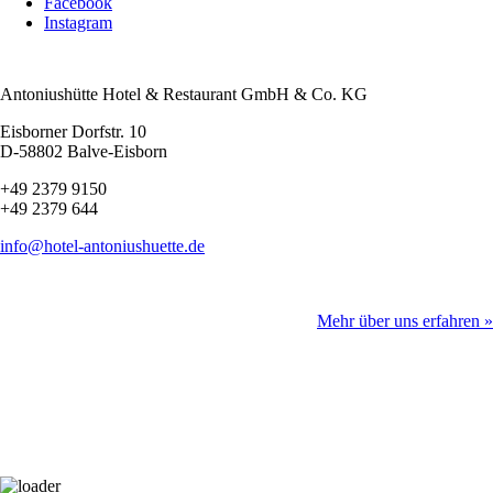
Facebook
Instagram
Antoniushütte Hotel & Restaurant
GmbH & Co. KG
Eisborner Dorfstr. 10
D-58802 Balve-Eisborn
+49 2379 9150
+49 2379 644
info@hotel-antoniushuette.de
Mehr über uns erfahren »
Newsletter
Bleiben Sie auf dem Laufenden. Wir informieren Sie regelmäßig zu
Veranstaltungen und Angeboten.