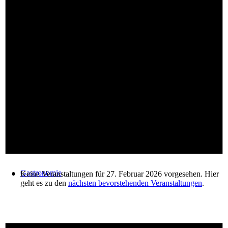
Öffnungszeiten & mehr
Newsletter Anmeldung
Gastronomie
Keine Veranstaltungen für 27. Februar 2026 vorgesehen. Hier
geht es zu den
nächsten bevorstehenden Veranstaltungen
.